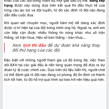
khác của các đội bóng tham dự một giải đấu cụ thể.
Bảng xếp
hạng
được xây dựng dựa trên kết quả thi đấu thực tế của
từng câu lạc bộ và đội tuyển, từ đó xác định rõ đội nào đang
dẫn đầu cuộc đua.
Khi quan sát chuyên mục, người hâm mộ dễ dàng xác định
được vị trí hiện tại của đội bóng mình ủng hộ. Ngoài ra, anh em
còn tiếp cận được nhiều thông tin nóng khác như số trận
thắng, số trận thua, hiệu số bàn thắng – bàn thua….
Xem
lịch thi đấu
để dự đoán khả năng thay
đổi thứ hạng của các đội
Đặc biệt với những người tham gia cá độ bóng đá, việc theo
dõi BXH tại các giải đấu là nền tảng quan trọng để đưa ra dự
đoán tỷ lệ cược chính xác. Dựa trên dữ liệu hiển thị, người chơi
có thể đánh giá rõ đội nào đang có phong độ ổn định và thành
tích tốt hơn, từ đó hỗ trợ quá trình soi kèo trở nên hiệu quả hơn.