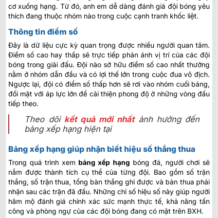
cơ xuống hạng. Từ đó, anh em dễ dàng đánh giá đội bóng yêu
thích đang thuộc nhóm nào trong cuộc cạnh tranh khốc liệt.
Thông tin điểm số
Đây là dữ liệu cực kỳ quan trọng được nhiều người quan tâm.
Điểm số cao hay thấp sẽ trực tiếp phản ánh vị trí của các đội
bóng trong giải đấu. Đội nào sở hữu điểm số cao nhất thường
nằm ở nhóm dẫn đầu và có lợi thế lớn trong cuộc đua vô địch.
Ngược lại, đội có điểm số thấp hơn sẽ rơi vào nhóm cuối bảng,
đối mặt với áp lực lớn để cải thiện phong độ ở những vòng đấu
tiếp theo.
Theo dõi
kết quả mới nhất
ảnh hưởng đến
bảng xếp hạng hiện tại
Bảng xếp hạng giúp nhận biết hiệu số thắng thu
a
Trong quá trình xem
bảng xếp hạng
bóng đá, người chơi sẽ
nắm được thành tích cụ thể của từng đội. Bao gồm số trận
thắng, số trận thua, tổng bàn thắng ghi được và bàn thua phải
nhận sau các trận đã đấu. Những chỉ số hiệu số này giúp người
hâm mộ đánh giá chính xác sức mạnh thực tế, khả năng tấn
công và phòng ngự của các đội bóng đang có mặt trên BXH.