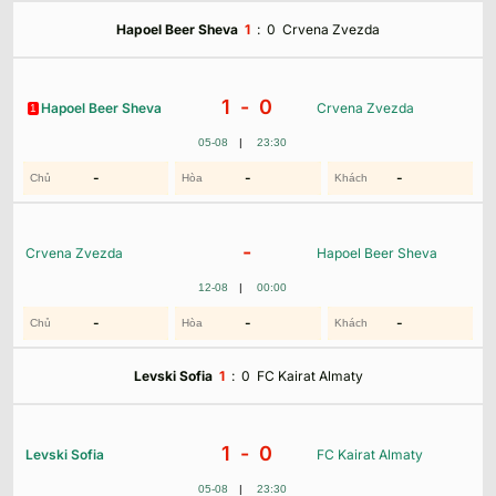
Hapoel Beer Sheva
1
:
0
Crvena Zvezda
1 -
0
Hapoel Beer Sheva
Crvena Zvezda
1
05-08
|
23:30
-
-
-
-
Crvena Zvezda
Hapoel Beer Sheva
12-08
|
00:00
-
-
-
Levski Sofia
1
:
0
FC Kairat Almaty
1 -
0
Levski Sofia
FC Kairat Almaty
05-08
|
23:30