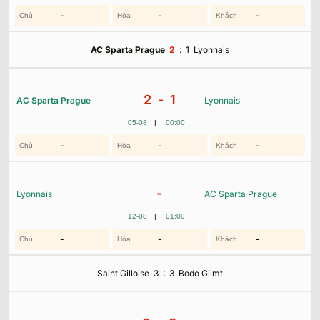
-
-
-
AC Sparta Prague
2
:
1
Lyonnais
2 -
1
AC Sparta Prague
Lyonnais
05-08
|
00:00
-
-
-
-
Lyonnais
AC Sparta Prague
12-08
|
01:00
-
-
-
Saint Gilloise
3
:
3
Bodo Glimt