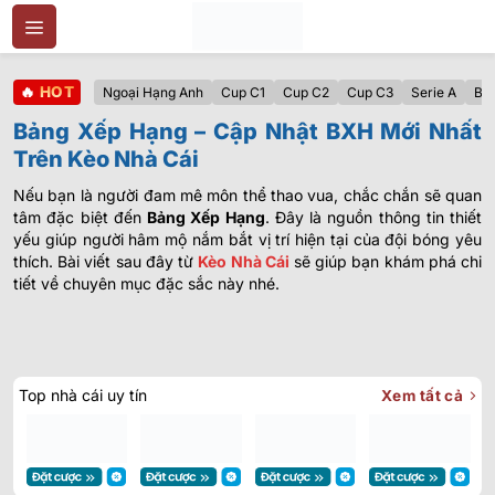
Bỏ
qua
nội
🔥
HOT
dung
Ngoại Hạng Anh
Cup C1
Cup C2
Cup C3
Serie A
Bun
Bảng Xếp Hạng – Cập Nhật BXH Mới Nhất
Trên Kèo Nhà Cái
Nếu bạn là người đam mê môn thể thao vua, chắc chắn sẽ quan
tâm đặc biệt đến
Bảng Xếp Hạng
. Đây là nguồn thông tin thiết
yếu giúp người hâm mộ nắm bắt vị trí hiện tại của đội bóng yêu
thích. Bài viết sau đây từ
Kèo Nhà Cái
sẽ giúp bạn khám phá chi
tiết về chuyên mục đặc sắc này nhé.
Top nhà cái uy tín
Xem tất cả