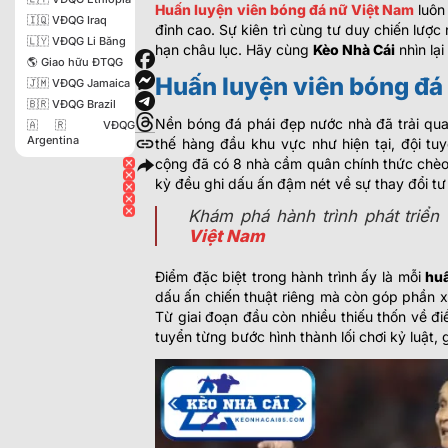
Huấn luyện viên bóng đá nữ Việt Nam
luôn
🇮🇶 VĐQG Iraq
đỉnh cao. Sự kiên trì cùng tư duy chiến lượ
🇱🇾 VĐQG Li Băng
hạn châu lục. Hãy cùng
Kèo Nhà Cái
nhìn lạ
🌎 Giao hữu ĐTQG
Huấn luyện viên bóng đá 
🇯🇲 VĐQG Jamaica
🇧🇷 VĐQG Brazil
Nền bóng đá phái đẹp nước nhà đã trải qua 
🇦🇷 VĐQG
Argentina
thế hàng đầu khu vực như hiện tại, đội tu
cộng đã có 8 nhà cầm quân chính thức chèo l
kỳ đều ghi dấu ấn đậm nét về sự thay đổi tư
Khám phá hành trình phát triển 
Việt Nam
Điểm đặc biệt trong hành trình ấy là mỗi
huấ
dấu ấn chiến thuật riêng mà còn góp phần x
Từ giai đoạn đầu còn nhiều thiếu thốn về điề
tuyển từng bước hình thành lối chơi kỷ luật, 