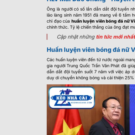
Ông là người có số lần dẫn dắt đội tuyển nh
lão làng sinh năm 1951 đã mang về 6 tấm 
chỉ đạo của
huấn luyện viên bóng đá nữ V
chính thức. Tỷ lệ chiến thắng của ông đạt 
Cập nhật những
tin tức mới nhấ
Huấn luyện viên bóng đá nữ V
Các huấn luyện viên đến từ nước ngoài man
gia người Trung Quốc Trần Vân Phát đã gi
dẫn dắt đội tuyển suốt 7 năm với việc áp d
duy di chuyển không bóng và cải thiện 25% 