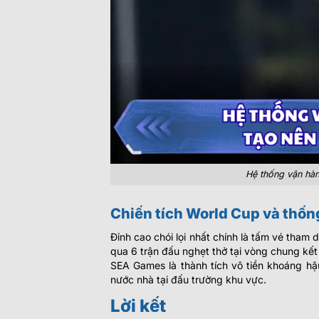
Hệ thống vận hàn
Chiến tích World Cup và thốn
Đỉnh cao chói lọi nhất chính là tấm vé tham
qua 6 trận đấu nghẹt thở tại vòng chung kết g
SEA Games là thành tích vô tiền khoáng hậ
nước nhà tại đấu trường khu vực.
Lời kết