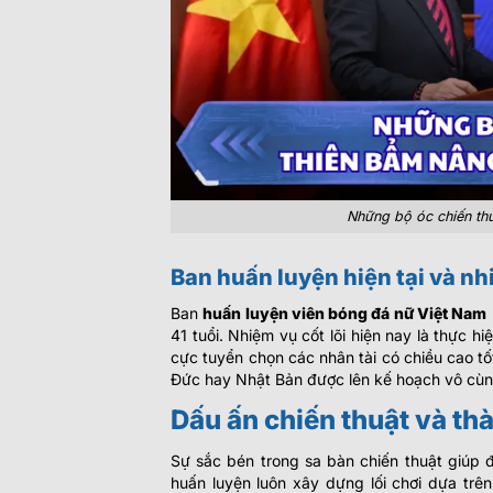
Những bộ óc chiến th
Ban huấn luyện hiện tại và n
Ban
huấn luyện viên bóng đá nữ Việt Nam
41 tuổi. Nhiệm vụ cốt lõi hiện nay là thực h
cực tuyển chọn các nhân tài có chiều cao tố
Đức hay Nhật Bản được lên kế hoạch vô cùng 
Dấu ấn chiến thuật và thà
Sự sắc bén trong sa bàn chiến thuật giúp 
huấn luyện luôn xây dựng lối chơi dựa trê