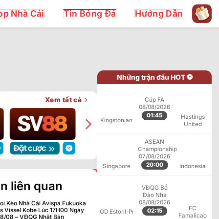
op Nhà Cái
Tin Bóng Đá
Hướng Dẫn
Những trận đấu HOT ⚽️
Xem tất cả
Cúp FA
08/08/2026
01:45
Hastings
Kingstonian
United
ASEAN
Championship
07/08/2026
20:00
Singapore
Indonesia
in liên quan
VĐQG Bồ
Đào Nha
08/08/2026
oi Kèo Nhà Cái Avispa Fukuoka
FC
s Vissel Kobe Lúc 17H00 Ngày
02:15
GD Estoril-Praia
Famalicao
8/08 – VĐQG Nhật Bản