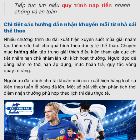
Tiếp tục tìm hiểu
quy trình nạp tiền
nhanh
chóng và an toàn
Chi tiết các hướng dẫn nhận khuyến mãi từ nhà cái
thể thao
Nhiều chương trình ưu đãi xuất hiện xuyên suốt mùa giải nhằm
tạo thêm sức hút cho quá trình theo dõi tỷ lệ thể thao. Chuyên
mục
hướng dẫn
tập trung giải thích điều kiện tham gia cực chi
tiết nhằm hạn chế nhầm lẫn khi kích hoạt thưởng. Người đọc dễ
dàng nắm rõ thời hạn áp dụng, mức hoàn trả, quy tắc vòng
quay rõ ràng.
Ngoài ưu đãi dành cho tài khoản mới còn xuất hiện hàng loạt sự
kiện theo tuần lễ bóng đá lớn. Một số bài viết còn phân tích thời
điểm nhận thưởng phù hợp theo lịch thi đấu thực tế.