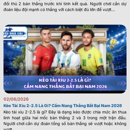
đối thủ 2 bàn thắng trước khi tính kết quả. Người chơi cần dự
đoán liệu đội mạnh có thắng với cách biệt đủ lớn để vượt...
02/06/2026
Kèo Tài Xỉu 2-2.5 Là Gì? Cẩm Nang Thắng Bất Bại Nam 2026
Kèo tài xỉu 2-2.5 là gì? Đây là dạng kèo được chia mức ăn thua
linh hoạt giữa hai mốc bàn thắng 2 và 3 trong một trận đấu.
Người chơi cần dự đoán tổng số bàn thắng sẽ vượt hoặc không
vượt...