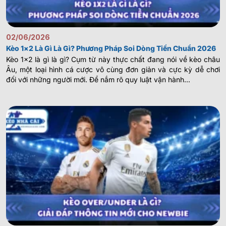
02/06/2026
Kèo 1×2 Là Gì Là Gì? Phương Pháp Soi Dòng Tiền Chuẩn 2026
Kèo 1×2 là gì là gì? Cụm từ này thực chất đang nói về kèo châu
Âu, một loại hình cá cược vô cùng đơn giản và cực kỳ dễ chơi
đối với những người mới. Để nắm rõ quy luật vận hành...