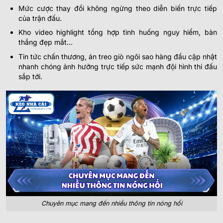
Mức cược thay đổi không ngừng theo diễn biến trực tiếp
của trận đấu.
Kho video highlight tổng hợp tình huống nguy hiểm, bàn
thắng đẹp mắt…
Tin tức chấn thương, án treo giò ngôi sao hàng đầu cập nhật
nhanh chóng ảnh hưởng trực tiếp sức mạnh đội hình thi đấu
sắp tới.
Chuyên mục mang đến nhiều thông tin nóng hổi