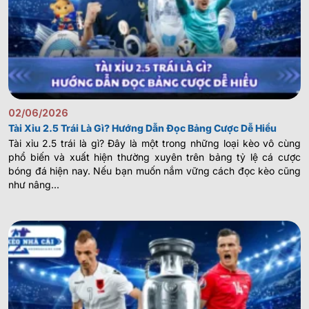
02/06/2026
Tài Xỉu 2.5 Trái Là Gì? Hướng Dẫn Đọc Bảng Cược Dễ Hiểu
Tài xỉu 2.5 trái là gì? Đây là một trong những loại kèo vô cùng
phổ biến và xuất hiện thường xuyên trên bảng tỷ lệ cá cược
bóng đá hiện nay. Nếu bạn muốn nắm vững cách đọc kèo cũng
như nâng...