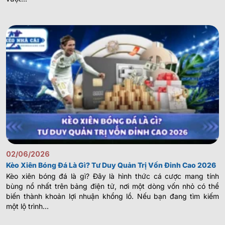
02/06/2026
Kèo Xiên Bóng Đá Là Gì? Tư Duy Quản Trị Vốn Đỉnh Cao 2026
Kèo xiên bóng đá là gì? Đây là hình thức cá cược mang tính
bùng nổ nhất trên bảng điện tử, nơi một dòng vốn nhỏ có thể
biến thành khoản lợi nhuận khổng lồ. Nếu bạn đang tìm kiếm
một lộ trình...