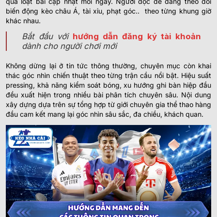
qua loạt bài cập nhật mỗi ngày. Người đọc dễ dàng theo dõi
biến động kèo châu Á, tài xỉu, phạt góc.. theo từng khung giờ
khác nhau.
Bắt đầu với
hướng dẫn đăng ký tài khoản
dành cho người chơi mới
Không dừng lại ở tin tức thông thường, chuyên mục còn khai
thác góc nhìn chiến thuật theo từng trận cầu nổi bật. Hiệu suất
pressing, khả năng kiểm soát bóng, xu hướng ghi bàn hiệp đầu
đều xuất hiện trong nhiều bài phân tích chuyên sâu. Nội dung
xây dựng dựa trên sự tổng hợp từ giới chuyên gia thể thao hàng
đầu cam kết mang lại góc nhìn sâu sắc, đa chiều, khách quan.