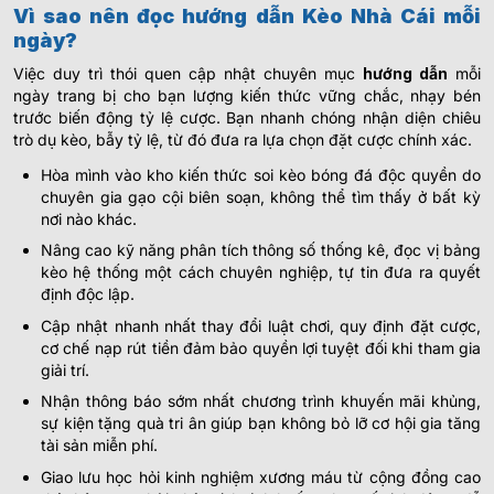
Vì sao nên đọc hướng dẫn Kèo Nhà Cái mỗi
ngày?
Việc duy trì thói quen cập nhật chuyên mục
hướng dẫn
mỗi
ngày trang bị cho bạn lượng kiến thức vững chắc, nhạy bén
trước biến động tỷ lệ cược. Bạn nhanh chóng nhận diện chiêu
trò dụ kèo, bẫy tỷ lệ, từ đó đưa ra lựa chọn đặt cược chính xác.
Hòa mình vào kho kiến thức soi kèo bóng đá độc quyền do
chuyên gia gạo cội biên soạn, không thể tìm thấy ở bất kỳ
nơi nào khác.
Nâng cao kỹ năng phân tích thông số thống kê, đọc vị bảng
kèo hệ thống một cách chuyên nghiệp, tự tin đưa ra quyết
định độc lập.
Cập nhật nhanh nhất thay đổi luật chơi, quy định đặt cược,
cơ chế nạp rút tiền đảm bảo quyền lợi tuyệt đối khi tham gia
giải trí.
Nhận thông báo sớm nhất chương trình khuyến mãi khủng,
sự kiện tặng quà tri ân giúp bạn không bỏ lỡ cơ hội gia tăng
tài sản miễn phí.
Giao lưu học hỏi kinh nghiệm xương máu từ cộng đồng cao