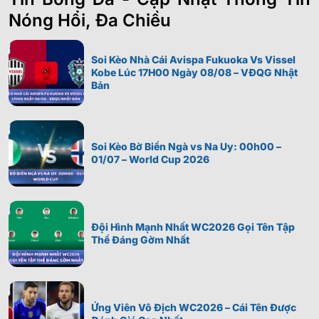
Nóng Hổi, Đa Chiều
Soi Kèo Nhà Cái Avispa Fukuoka Vs Vissel
Kobe Lúc 17H00 Ngày 08/08 – VĐQG Nhật
Bản
Soi Kèo Bờ Biển Ngà vs Na Uy: 00h00 –
01/07 – World Cup 2026
Đội Hình Mạnh Nhất WC2026 Gọi Tên Tập
Thể Đáng Gờm Nhất
Ứng Viên Vô Địch WC2026 – Cái Tên Được