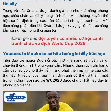
tin cậy
Trung vệ của Croatia được đánh giá cao nhờ khả năng phòng
ngự chắc chắn và xử lý bóng bình tĩnh. Anh thường xuyên thể
hiện sự ổn định trong các trận đấu có tính cạnh tranh cao. Với
tiềm năng phát triển lớn, Gvardiol được kỳ vọng sẽ tiếp tục nâng
tầm sự nghiệp trong thời gian tới.
Đánh giá các
đội tuyển có nhiều cơ hội cạnh
tranh chức vô địch World Cup 2026
Youssoufa Moukoko sở hữu tương lai đầy hứa hẹn
Tiền đạo trẻ người Đức nổi bật nhờ khả năng săn bàn và di
chuyển thông minh trong vòng cấm. Những thành tích ghi bàn ở
cấp câu lạc bộ cho thấy tiềm năng phát triển mạnh mẽ của cầu
thủ này. Nhiều chuyên gia nhận định anh có thể trở thành một
trong những
ngôi sao trẻ WC2026
được chú ý nhất nếu duy trì
phong độ hiện tại.