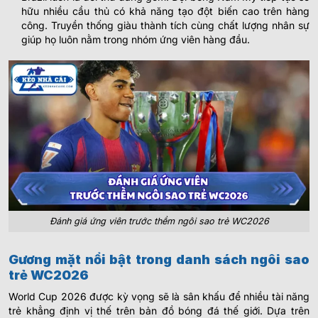
hữu nhiều cầu thủ có khả năng tạo đột biến cao trên hàng
công. Truyền thống giàu thành tích cùng chất lượng nhân sự
giúp họ luôn nằm trong nhóm ứng viên hàng đầu.
Đánh giá ứng viên trước thềm ngôi sao trẻ WC2026
Gương mặt nổi bật trong danh sách ngôi sao
trẻ WC2026
World Cup 2026 được kỳ vọng sẽ là sân khấu để nhiều tài năng
trẻ khẳng định vị thế trên bản đồ bóng đá thế giới. Dựa trên