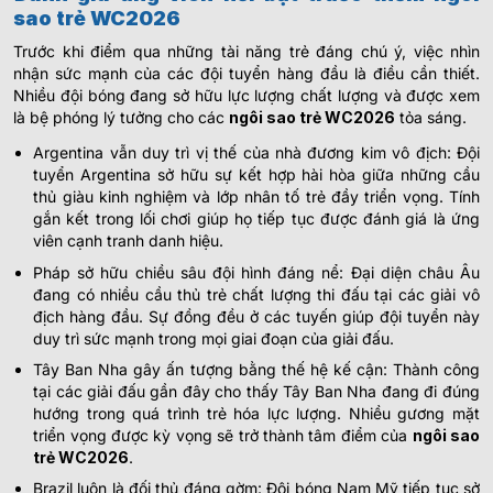
sao trẻ WC2026
Trước khi điểm qua những tài năng trẻ đáng chú ý, việc nhìn
nhận sức mạnh của các đội tuyển hàng đầu là điều cần thiết.
Nhiều đội bóng đang sở hữu lực lượng chất lượng và được xem
là bệ phóng lý tưởng cho các
ngôi sao trẻ WC2026
tỏa sáng.
Argentina vẫn duy trì vị thế của nhà đương kim vô địch: Đội
tuyển Argentina sở hữu sự kết hợp hài hòa giữa những cầu
thủ giàu kinh nghiệm và lớp nhân tố trẻ đầy triển vọng. Tính
gắn kết trong lối chơi giúp họ tiếp tục được đánh giá là ứng
viên cạnh tranh danh hiệu.
Pháp sở hữu chiều sâu đội hình đáng nể: Đại diện châu Âu
đang có nhiều cầu thủ trẻ chất lượng thi đấu tại các giải vô
địch hàng đầu. Sự đồng đều ở các tuyến giúp đội tuyển này
duy trì sức mạnh trong mọi giai đoạn của giải đấu.
Tây Ban Nha gây ấn tượng bằng thế hệ kế cận: Thành công
tại các giải đấu gần đây cho thấy Tây Ban Nha đang đi đúng
hướng trong quá trình trẻ hóa lực lượng. Nhiều gương mặt
triển vọng được kỳ vọng sẽ trở thành tâm điểm của
ngôi sao
trẻ WC2026
.
Brazil luôn là đối thủ đáng gờm: Đội bóng Nam Mỹ tiếp tục sở