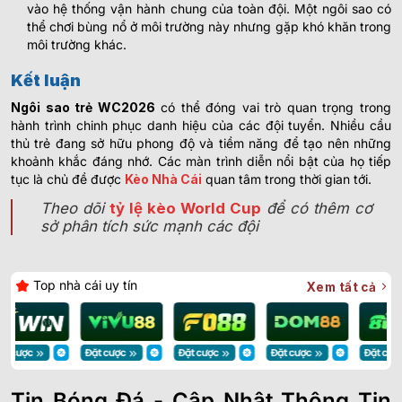
vào hệ thống vận hành chung của toàn đội. Một ngôi sao có
thể chơi bùng nổ ở môi trường này nhưng gặp khó khăn trong
môi trường khác.
Kết luận
Ngôi sao trẻ WC2026
có thể đóng vai trò quan trọng trong
hành trình chinh phục danh hiệu của các đội tuyển. Nhiều cầu
thủ trẻ đang sở hữu phong độ và tiềm năng để tạo nên những
khoảnh khắc đáng nhớ. Các màn trình diễn nổi bật của họ tiếp
tục là chủ đề được
Kèo Nhà Cái
quan tâm trong thời gian tới.
Theo dõi
tỷ lệ kèo World Cup
để có thêm cơ
sở phân tích sức mạnh các đội
Top nhà cái uy tín
Xem tất cả
Tin Bóng Đá - Cập Nhật Thông Tin