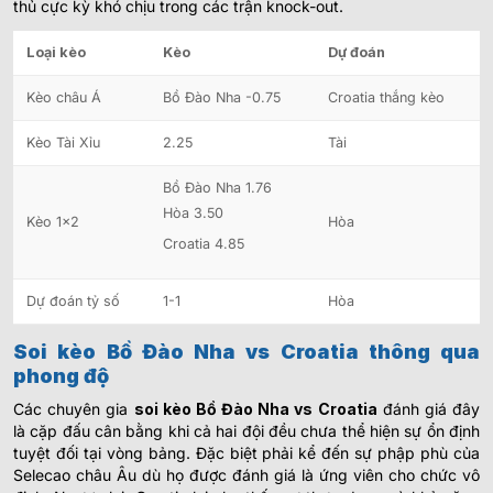
thủ cực kỳ khó chịu trong các trận knock-out.
Loại kèo
Kèo
Dự đoán
Kèo châu Á
Bồ Đào Nha -0.75
Croatia thắng kèo
Kèo Tài Xỉu
2.25
Tài
Bồ Đào Nha 1.76
Hòa 3.50
Kèo 1×2
Hòa
Croatia 4.85
Dự đoán tỷ số
1-1
Hòa
Soi kèo Bồ Đào Nha vs Croatia thông qua
phong độ
Các chuyên gia
soi kèo Bồ Đào Nha vs Croatia
đánh giá đây
là cặp đấu cân bằng khi cả hai đội đều chưa thể hiện sự ổn định
tuyệt đối tại vòng bảng. Đặc biệt phải kể đến sự phập phù của
Selecao châu Âu dù họ được đánh giá là ứng viên cho chức vô