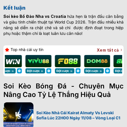
Kết luận
Soi kèo Bồ Đào Nha vs Croatia
hứa hẹn là trận đấu cân bằng
và giàu tính chiến thuật tại World Cup 2026. Trận đấu nhiều khả
năng sẽ diễn ra chặt chẽ và sẽ chỉ được định đoạt trong hiệp
phụ hoặc thậm chí là loạt luân lưu cân não!
Top nhà cái uy tín
Xem tất cả
Soi Kèo Bóng Đá - Chuyên Mục
Nâng Cao Tỷ Lệ Thắng Hiệu Quả
Soi Kèo Nhà Cái Kairat Almaty Vs Levski
Sofia Lúc 22H00 Ngày 11/08 – Vòng Loại C1