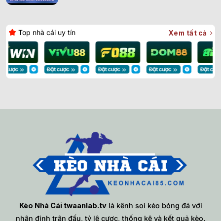
Top nhà cái uy tín
Xem tất cả
Kèo Nhà Cái twaanlab.tv
là kênh soi kèo bóng đá với
nhận định trận đấu, tỷ lệ cược, thống kê và kết quả kèo.