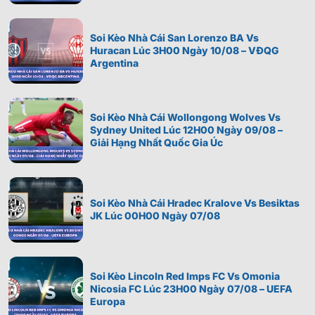
Soi Kèo Nhà Cái San Lorenzo BA Vs
Huracan Lúc 3H00 Ngày 10/08 – VĐQG
Argentina
Soi Kèo Nhà Cái Wollongong Wolves Vs
Sydney United Lúc 12H00 Ngày 09/08 –
Giải Hạng Nhất Quốc Gia Úc
Soi Kèo Nhà Cái Hradec Kralove Vs Besiktas
JK Lúc 00H00 Ngày 07/08
Soi Kèo Lincoln Red Imps FC Vs Omonia
Nicosia FC Lúc 23H00 Ngày 07/08 – UEFA
Europa