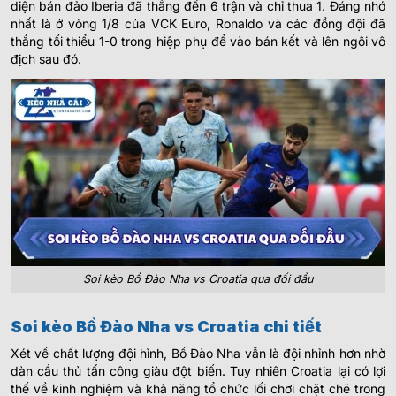
diện bán đảo Iberia đã thắng đến 6 trận và chỉ thua 1. Đáng nhớ
nhất là ở vòng 1/8 của VCK Euro, Ronaldo và các đồng đội đã
thắng tối thiểu 1-0 trong hiệp phụ để vào bán kết và lên ngôi vô
địch sau đó.
Soi kèo Bồ Đào Nha vs Croatia qua đối đầu
Soi kèo Bồ Đào Nha vs Croatia chi tiết
Xét về chất lượng đội hình, Bồ Đào Nha vẫn là đội nhỉnh hơn nhờ
dàn cầu thủ tấn công giàu đột biến. Tuy nhiên Croatia lại có lợi
thế về kinh nghiệm và khả năng tổ chức lối chơi chặt chẽ trong