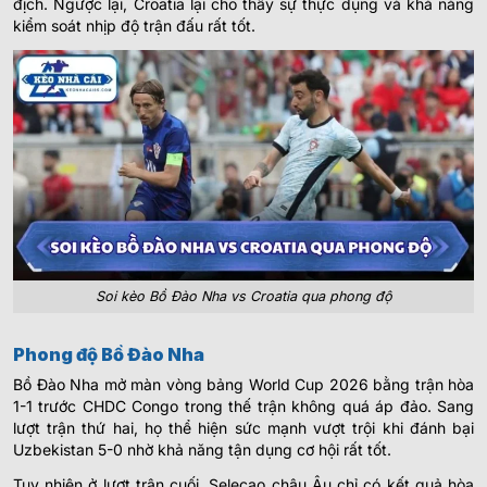
địch. Ngược lại, Croatia lại cho thấy sự thực dụng và khả năng
kiểm soát nhịp độ trận đấu rất tốt.
Soi kèo Bồ Đào Nha vs Croatia qua phong độ
Phong độ Bồ Đào Nha
Bồ Đào Nha mở màn vòng bảng World Cup 2026 bằng trận hòa
1-1 trước CHDC Congo trong thế trận không quá áp đảo. Sang
lượt trận thứ hai, họ thể hiện sức mạnh vượt trội khi đánh bại
Uzbekistan 5-0 nhờ khả năng tận dụng cơ hội rất tốt.
Tuy nhiên ở lượt trận cuối, Selecao châu Âu chỉ có kết quả hòa