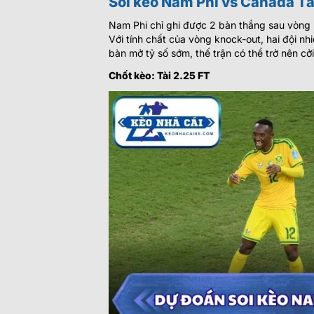
Soi kèo Nam Phi vs Canada Tà
Nam Phi chỉ ghi được 2 bàn thắng sau vòng 
Với tính chất của vòng knock-out, hai đội n
bàn mở tỷ số sớm, thế trận có thể trở nên cởi
Chốt kèo: Tài 2.25 FT