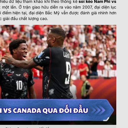
nhiều dữ liệu tham khảo khi theo thống kê
soi kèo Nam Phi vs
 một lần. Ở trận giao hữu diễn ra vào năm 2007, đại diện lục
ời điểm hiện tại, đại diện Bắc Mỹ vẫn được đánh giá nhỉnh hơn
c giải đấu chất lượng cao.