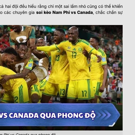
 hai đội đều hiểu rằng chỉ một sai lầm nhỏ cũng có thể khiến
heo các chuyên gia
soi kèo Nam Phi vs Canada
, chắc chắn sự
m Phi vs Canada qua phong độ