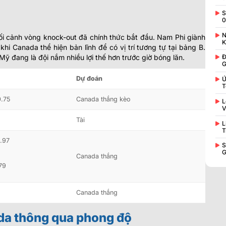
S
0
N
ối cảnh vòng knock-out đã chính thức bắt đầu. Nam Phi giành
K
 khi Canada thể hiện bản lĩnh để có vị trí tương tự tại bảng B.
 Mỹ đang là đội nắm nhiều lợi thế hơn trước giờ bóng lăn.
Đ
G
Dự đoán
Ứ
T
.75
Canada thắng kèo
L
V
Tài
L
T
.97
S
G
Canada thắng
79
Canada thắng
da thông qua phong độ