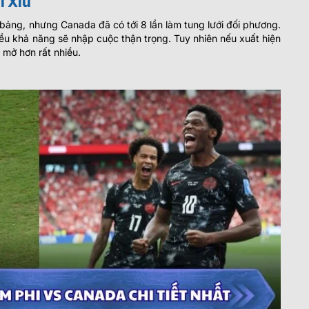
i Xỉu
bảng, nhưng Canada đã có tới 8 lần làm tung lưới đối phương.
hiều khả năng sẽ nhập cuộc thận trọng. Tuy nhiên nếu xuất hiện
 mở hơn rất nhiều.