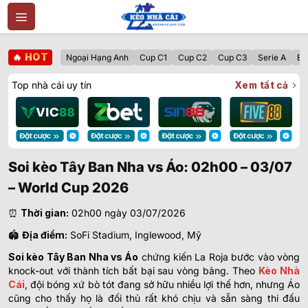
Bỏ
qua
nội
🔥
HOT
dung
Ngoại Hạng Anh
Cup C1
Cup C2
Cup C3
Serie A
Bu
Top nhà cái uy tín
Xem tất cả
Soi kèo Tây Ban Nha vs Áo: 02h00 – 03/07
– World Cup 2026
⏰
Thời gian:
02h00 ngày 03/07/2026
🏟️
Địa điểm:
SoFi Stadium, Inglewood, Mỹ
Soi kèo Tây Ban Nha vs Áo
chứng kiến La Roja bước vào vòng
knock-out với thành tích bất bại sau vòng bảng. Theo
Kèo Nhà
Cái
, đội bóng xứ bò tót đang sở hữu nhiều lợi thế hơn, nhưng Áo
cũng cho thấy họ là đối thủ rất khó chịu và sẵn sàng thi đấu