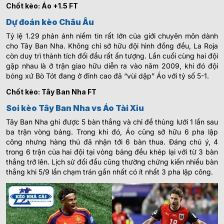
Chốt kèo: Áo +1.5 FT
Dự đoán kèo Châu Âu
Tỷ lệ 1.29 phản ánh niềm tin rất lớn của giới chuyên môn dành
cho Tây Ban Nha. Không chỉ sở hữu đội hình đồng đều, La Roja
còn duy trì thành tích đối đầu rất ấn tượng. Lần cuối cùng hai đội
gặp nhau là ở trận giao hữu diễn ra vào năm 2009, khi đó đội
bóng xứ Bò Tót đang ở đỉnh cao đã “vùi dập” Áo với tỷ số 5-1.
Chốt kèo: Tây Ban Nha FT
Soi kèo Tây Ban Nha vs Áo Tài Xỉu
Tây Ban Nha ghi được 5 bàn thắng và chỉ để thủng lưới 1 lần sau
ba trận vòng bảng. Trong khi đó, Áo cũng sở hữu 6 pha lập
công nhưng hàng thủ đã nhận tới 6 bàn thua. Đáng chú ý, 4
trong 6 trận của hai đội tại vòng bảng đều khép lại với từ 3 bàn
thắng trở lên. Lịch sử đối đầu cũng thường chứng kiến nhiều bàn
thắng khi 5/9 lần chạm trán gần nhất có ít nhất 3 pha lập công.