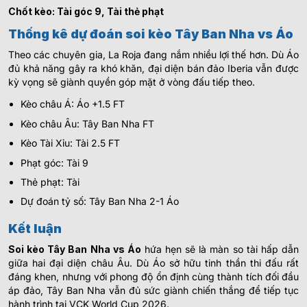
Chốt kèo: Tài góc 9, Tài thẻ phạt
Thống kê dự đoán soi kèo Tây Ban Nha vs Áo
Theo các chuyên gia, La Roja đang nắm nhiều lợi thế hơn. Dù Áo
đủ khả năng gây ra khó khăn, đại diện bán đảo Iberia vẫn được
kỳ vọng sẽ giành quyền góp mặt ở vòng đấu tiếp theo.
Kèo châu Á: Áo +1.5 FT
Kèo châu Âu: Tây Ban Nha FT
Kèo Tài Xỉu: Tài 2.5 FT
Phạt góc: Tài 9
Thẻ phạt: Tài
Dự đoán tỷ số: Tây Ban Nha 2-1 Áo
Kết luận
Soi kèo Tây Ban Nha vs Áo
hứa hẹn sẽ là màn so tài hấp dẫn
giữa hai đại diện châu Âu. Dù Áo sở hữu tinh thần thi đấu rất
đáng khen, nhưng với phong độ ổn định cùng thành tích đối đầu
áp đảo, Tây Ban Nha vẫn đủ sức giành chiến thắng để tiếp tục
hành trình tại VCK World Cup 2026.