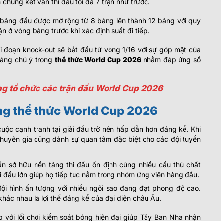
 chung kết vẫn thi đấu tối đa 7 trận như trước.
 bảng đấu được mở rộng từ 8 bảng lên thành 12 bảng với quy
ận ở vòng bảng trước khi xác định suất đi tiếp.
ai đoạn knock-out sẽ bắt đầu từ vòng 1/16 với sự góp mặt của
đáng chú ý trong
thể thức World Cup 2026
nhằm đáp ứng số
ng tổ chức các trận đấu World Cup 2026
ong thể thức World Cup 2026
uộc cạnh tranh tại giải đấu trở nên hấp dẫn hơn đáng kể. Khi
 chuyên gia cũng dành sự quan tâm đặc biệt cho các đội tuyển
ẫn sở hữu nền tảng thi đấu ổn định cùng nhiều cầu thủ chất
ải đấu lớn giúp họ tiếp tục nằm trong nhóm ứng viên hàng đầu.
đội hình ấn tượng với nhiều ngôi sao đang đạt phong độ cao.
 khác nhau là lợi thế đáng kể của đại diện châu Âu.
p với lối chơi kiểm soát bóng hiện đại giúp Tây Ban Nha nhận