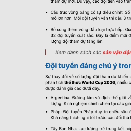
tham dự mới. Dù vậy, các đội tiến vào trận
Cấu trúc vòng bảng có sự điều chỉnh: Số
mô lớn hơn. Mỗi đội tuyển vẫn thi đấu 3 tr
Bổ sung thêm vòng đấu loại trực tiếp: Gi
32 đội tuyển xuất sắc. Đây là điểm mới 
lượng đội tham dự tăng lên.
Xem danh sách các
sân vận độ
Đội tuyển đáng chú ý tr
Sự thay đổi về số lượng đội tham dự khiến c
phân tích
thể thức World Cup 2026
, nhiều
được đánh giá cao dưới đây.
Argentina: Đương kim vô địch thế giới v
lượng. Kinh nghiệm chinh chiến tại các gi
Pháp: Đội tuyển Pháp duy trì chiều sâu 
Khả năng thích nghi tốt trước các đối thủ
Tây Ban Nha: Lực lượng trẻ trung kết hợ