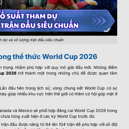
m dự và số lượng trận đấu siêu chuẩn
rong thể thức World Cup 2026
an trọng nhằm phù hợp với quy mô giải đấu mới. Những điểm
Cup 2026
trở thành một trong những chủ đề được quan tâm
ần đầu tiên trong lịch sử, vòng chung kết World Cup có sự
này giúp nhiều khu vực trên thế giới có thêm cơ hội góp mặt ở
Canada và Mexico sẽ phối hợp đăng cai World Cup 2026 trong
t chưa từng xuất hiện ở các kỳ World Cup trước đó.
 trận đấu được nâng từ 64 lên 104 trận để phù hợp với số đội