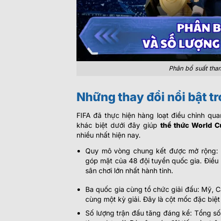
Phân bổ suất tha
Những thay đổi nổi bật t
FIFA đã thực hiện hàng loạt điều chỉnh qu
khác biệt dưới đây giúp
thể thức World 
nhiều nhất hiện nay.
Quy mô vòng chung kết được mở rộng: L
góp mặt của 48 đội tuyển quốc gia. Điều 
sân chơi lớn nhất hành tinh.
Ba quốc gia cùng tổ chức giải đấu: Mỹ, 
cùng một kỳ giải. Đây là cột mốc đặc biệ
Số lượng trận đấu tăng đáng kể: Tổng số