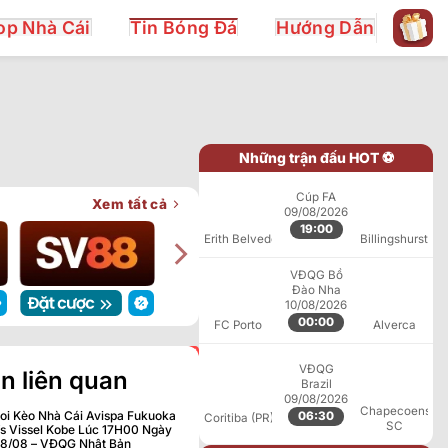
op Nhà Cái
Tin Bóng Đá
Hướng Dẫn
Những trận đấu HOT ⚽️
Cúp FA
Xem tất cả
09/08/2026
19:00
Erith Belvedere
Billingshurst
VĐQG Bồ
Đào Nha
10/08/2026
00:00
FC Porto
Alverca
VĐQG
in liên quan
Brazil
09/08/2026
Chapecoense
oi Kèo Nhà Cái Avispa Fukuoka
06:30
Coritiba (PR)
SC
s Vissel Kobe Lúc 17H00 Ngày
8/08 – VĐQG Nhật Bản