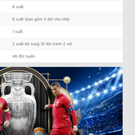
6 suất
6 suất (bao gồm 3 đội chủ nhà)
1 suất
2 suất bổ sung (6 đội tranh 2 vé)
48 đội tuyển