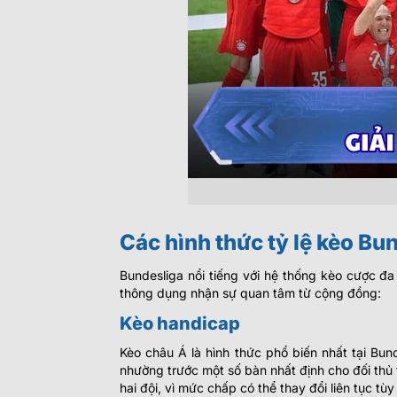
Các hình thức tỷ lệ kèo B
Bundesliga nổi tiếng với hệ thống kèo cược đ
thông dụng nhận sự quan tâm từ cộng đồng:
Kèo handicap
Kèo châu Á là hình thức phổ biến nhất tại Bun
nhường trước một số bàn nhất định cho đối thủ t
hai đội, vì mức chấp có thể thay đổi liên tục tùy