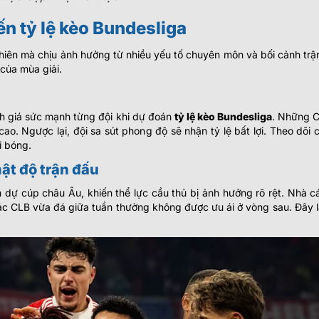
n tỷ lệ kèo Bundesliga
hiên mà chịu ảnh hưởng từ nhiều yếu tố chuyên môn và bối cảnh trậ
của mùa giải.
nh giá sức mạnh từng đội khi dự đoán
tỷ lệ kèo Bundesliga
. Những C
o. Ngược lại, đội sa sút phong độ sẽ nhận tỷ lệ bất lợi. Theo dõi 
i bóng.
ật độ trận đấu
m dự cúp châu Âu, khiến thể lực cầu thủ bị ảnh hưởng rõ rệt. Nhà c
 Các CLB vừa đá giữa tuần thường không được ưu ái ở vòng sau. Đây là