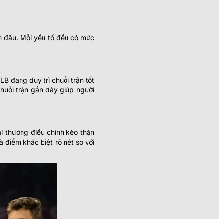
n đấu. Mỗi yếu tố đều có mức
LB đang duy trì chuỗi trận tốt
chuỗi trận gần đây giúp người
ái thường điều chỉnh kèo thận
 điểm khác biệt rõ nét so với