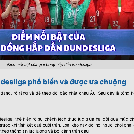
Điểm nổi bật của giải bóng hấp dẫn Bundesliga
undesliga phổ biến và được ưa chuộng
a dạng, rõ ràng và dễ theo dõi bậc nhất châu Âu. Sau đây là tổng
desliga, thể hiện rõ sự chênh lệch thực lực giữa hai đội qua mức c
rước khi tính kết quả cuối trận. Loại kèo này đòi hỏi người chơi phả
 theo thông tin lực lượng và bối cảnh trận đấu.