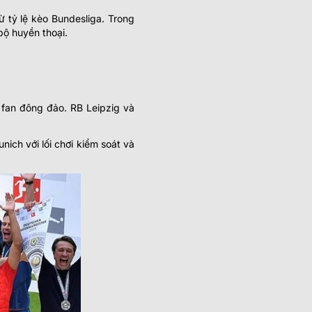
từ tỷ lệ kèo Bundesliga. Trong
bộ huyền thoại.
 fan đông đảo. RB Leipzig và
ich với lối chơi kiểm soát và