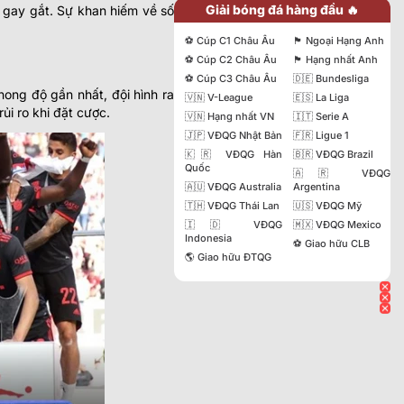
Giải bóng đá hàng đầu 🔥
 gay gắt. Sự khan hiếm về số
⚽️ Cúp C1 Châu Âu
🏴󠁧󠁢󠁥󠁮󠁧󠁿 Ngoại Hạng Anh
⚽️ Cúp C2 Châu Âu
🏴󠁧󠁢󠁥󠁮󠁧󠁿 Hạng nhất Anh
⚽️ Cúp C3 Châu Âu
🇩🇪 Bundesliga
ong độ gần nhất, đội hình ra
🇻🇳 V-League
🇪🇸 La Liga
ủi ro khi đặt cược.
🇻🇳 Hạng nhất VN
🇮🇹 Serie A
🇯🇵 VĐQG Nhật Bản
🇫🇷 Ligue 1
🇰🇷 VĐQG Hàn
🇧🇷 VĐQG Brazil
Quốc
🇦🇷 VĐQG
🇦🇺 VĐQG Australia
Argentina
🇹🇭 VĐQG Thái Lan
🇺🇸 VĐQG Mỹ
🇮🇩 VĐQG
🇲🇽 VĐQG Mexico
Indonesia
⚽️ Giao hữu CLB
🌎 Giao hữu ĐTQG