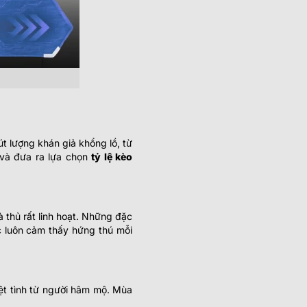
t lượng khán giả khổng lồ, từ
h và đưa ra lựa chọn
tỷ lệ kèo
 thủ rất linh hoạt. Những đặc
ợc luôn cảm thấy hứng thú mỗi
ệt tình từ người hâm mộ. Mùa