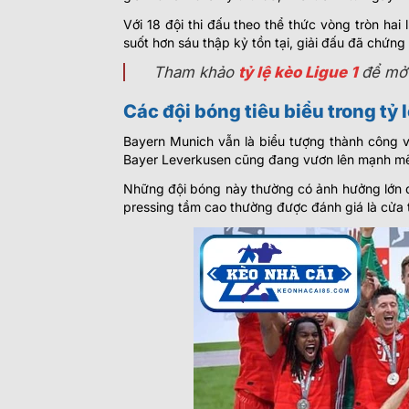
Với 18 đội thi đấu theo thể thức vòng tròn hai 
suốt hơn sáu thập kỷ tồn tại, giải đấu đã chứng
Tham khảo
tỷ lệ kèo Ligue 1
để mở 
Các đội bóng tiêu biểu trong tỷ 
Bayern Munich vẫn là biểu tượng thành công v
Bayer Leverkusen cũng đang vươn lên mạnh m
Những đội bóng này thường có ảnh hưởng lớn đế
pressing tầm cao thường được đánh giá là cửa t