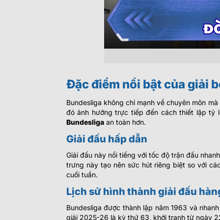
Đặc điểm nổi bật của giải 
Bundesliga không chỉ mạnh về chuyên môn mà cò
đó ảnh hưởng trực tiếp đến cách thiết lập tỷ 
Bundesliga
an toàn hơn.
Giải đấu hấp dẫn
Giải đấu này nổi tiếng với tốc độ trận đấu nha
trưng này tạo nên sức hút riêng biệt so với c
cuối tuần.
Lịch sử hình thành giải đấu hà
Bundesliga được thành lập năm 1963 và nhanh c
giải 2025-26 là kỳ thứ 63, khởi tranh từ ngày