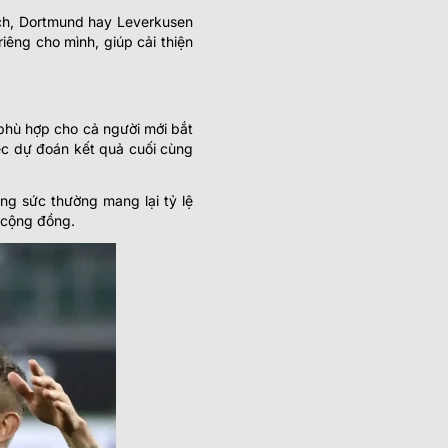
ich, Dortmund hay Leverkusen
iêng cho mình, giúp cải thiện
 phù hợp cho cả người mới bắt
ệc dự đoán kết quả cuối cùng
ang sức thường mang lại tỷ lệ
ừ cộng đồng.