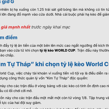
 giờ G
nhiên bị hạ xuống còn 1.25 trái sát giờ bóng lăn mà không có tin 
 lớn đang đổ mạnh vào cửa dưới. Nhà cái buộc phải hạ kèo để giảm t
 giá mạnh nhất
trước ngày khai mạc
âm điểm
ình đẩy tỷ lệ ăn tiền của một bên lên mức cao ngất ngưỡng để kích t
 bạn vào cửa tử khi chọn
tỷ lệ kèo WORLD CUP
. Trận đấu này thườn
kèo chấp.
im Tự Tháp” khi chọn tỷ lệ kèo World 
rld Cup, việc cháy tài khoản vì xuống tiền vô tội vạ là điều diễn r
 dụng công thức quản lý vốn “Kim Tự Tháp” độc quyền:
 này cho các trận đấu ở vòng bảng với các kèo có tính ổn định cao
 có lối chơi cởi mở.
ốn này cho các trận đấu một mất một còn từ vòng 1/8. Tập trung v
 lực của hai đội suy giảm.