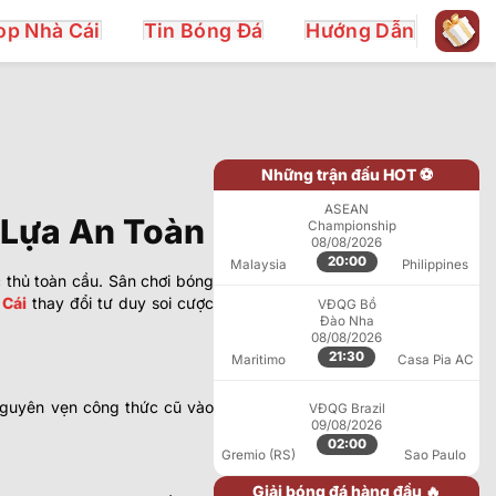
op Nhà Cái
Tin Bóng Đá
Hướng Dẫn
Những trận đấu HOT ⚽️
ASEAN
 Lựa An Toàn
Championship
08/08/2026
20:00
Malaysia
Philippines
 thủ toàn cầu. Sân chơi bóng
 Cái
thay đổi tư duy soi cược
VĐQG Bồ
Đào Nha
08/08/2026
21:30
Maritimo
Casa Pia AC
nguyên vẹn công thức cũ vào
VĐQG Brazil
09/08/2026
02:00
Gremio (RS)
Sao Paulo
Giải bóng đá hàng đầu 🔥