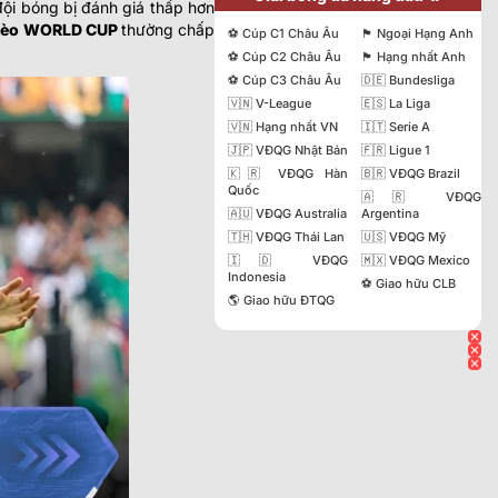
đội bóng bị đánh giá thấp hơn
 kèo WORLD CUP
thường chấp
⚽️ Cúp C1 Châu Âu
🏴󠁧󠁢󠁥󠁮󠁧󠁿 Ngoại Hạng Anh
⚽️ Cúp C2 Châu Âu
🏴󠁧󠁢󠁥󠁮󠁧󠁿 Hạng nhất Anh
⚽️ Cúp C3 Châu Âu
🇩🇪 Bundesliga
🇻🇳 V-League
🇪🇸 La Liga
🇻🇳 Hạng nhất VN
🇮🇹 Serie A
🇯🇵 VĐQG Nhật Bản
🇫🇷 Ligue 1
🇰🇷 VĐQG Hàn
🇧🇷 VĐQG Brazil
Quốc
🇦🇷 VĐQG
🇦🇺 VĐQG Australia
Argentina
🇹🇭 VĐQG Thái Lan
🇺🇸 VĐQG Mỹ
🇮🇩 VĐQG
🇲🇽 VĐQG Mexico
Indonesia
⚽️ Giao hữu CLB
🌎 Giao hữu ĐTQG