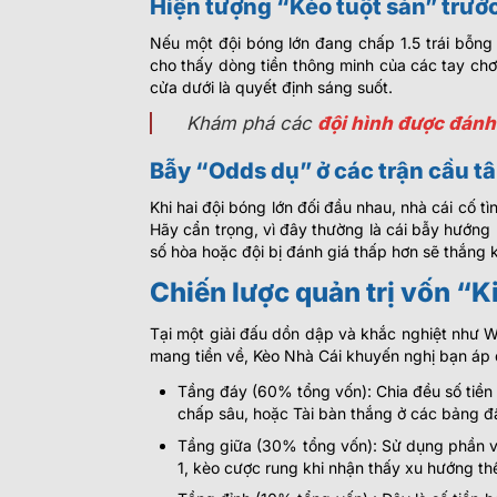
Hiện tượng “Kèo tuột sàn” trước
Nếu một đội bóng lớn đang chấp 1.5 trái bỗng 
cho thấy dòng tiền thông minh của các tay chơi
cửa dưới là quyết định sáng suốt.
Khám phá các
đội hình được đánh
Bẫy “Odds dụ” ở các trận cầu t
Khi hai đội bóng lớn đối đầu nhau, nhà cái cố t
Hãy cẩn trọng, vì đây thường là cái bẫy hướng
số hòa hoặc đội bị đánh giá thấp hơn sẽ thắng 
Chiến lược quản trị vốn “K
Tại một giải đấu dồn dập và khắc nghiệt như Wo
mang tiền về, Kèo Nhà Cái khuyến nghị bạn áp
Tầng đáy (60% tổng vốn): Chia đều số tiền
chấp sâu, hoặc Tài bàn thắng ở các bảng đấu
Tầng giữa (30% tổng vốn): Sử dụng phần v
1, kèo cược rung khi nhận thấy xu hướng thể