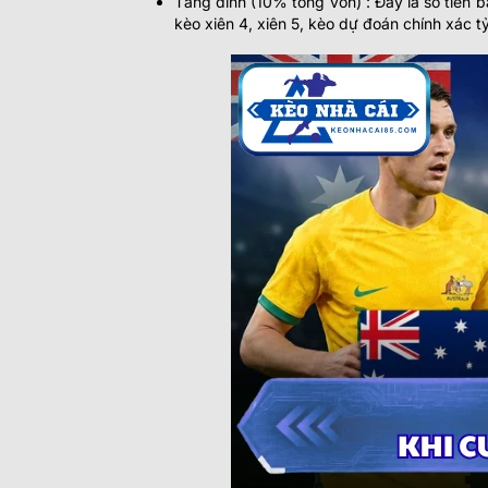
Tầng đỉnh (10% tổng vốn) : Đây là số tiền
kèo xiên 4, xiên 5, kèo dự đoán chính xác tỷ