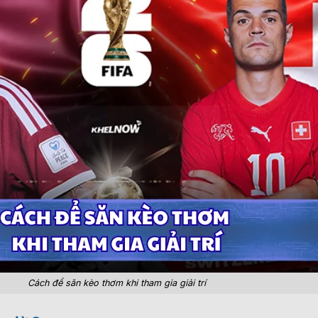
Cách để săn kèo thơm khi tham gia giải trí