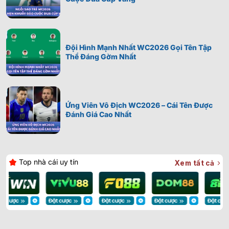
Đội Hình Mạnh Nhất WC2026 Gọi Tên Tập
Thể Đáng Gờm Nhất
Ứng Viên Vô Địch WC2026 – Cái Tên Được
Đánh Giá Cao Nhất
Top nhà cái uy tín
Xem tất cả