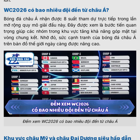
WC2026 có bao nhiêu đội đến từ châu Á?
Bóng đá châu Á nhận được 8 suất tham dự trực tiếp trong lần
mở rộng quy mô giải đấu này. Đây được xem là bước tiến quan
trọng giúp các nhóm trong khu vực tăng khả năng góp mặt tại
vòng chung kết. Nhờ đó, sức cạnh tranh của bóng đá châu Á
trên bản đồ thế giới ngày càng được nâng cao.
Đếm xem WC2026 có bao nhiêu đội đến từ châu Á
Khu vực châu Mỹ và châu Đại Dương siêu hấp dẫn