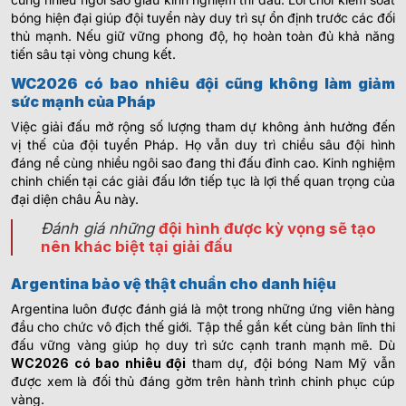
bóng hiện đại giúp đội tuyển này duy trì sự ổn định trước các đối
thủ mạnh. Nếu giữ vững phong độ, họ hoàn toàn đủ khả năng
tiến sâu tại vòng chung kết.
WC2026 có bao nhiêu đội cũng không làm giảm
sức mạnh của Pháp
Việc giải đấu mở rộng số lượng tham dự không ảnh hưởng đến
vị thế của đội tuyển Pháp. Họ vẫn duy trì chiều sâu đội hình
đáng nể cùng nhiều ngôi sao đang thi đấu đỉnh cao. Kinh nghiệm
chinh chiến tại các giải đấu lớn tiếp tục là lợi thế quan trọng của
đại diện châu Âu này.
Đánh giá những
đội hình được kỳ vọng sẽ tạo
nên khác biệt tại giải đấu
Argentina bảo vệ thật chuẩn cho danh hiệu
Argentina luôn được đánh giá là một trong những ứng viên hàng
đầu cho chức vô địch thế giới. Tập thể gắn kết cùng bản lĩnh thi
đấu vững vàng giúp họ duy trì sức cạnh tranh mạnh mẽ. Dù
WC2026 có bao nhiêu đội
tham dự, đội bóng Nam Mỹ vẫn
được xem là đối thủ đáng gờm trên hành trình chinh phục cúp
vàng.